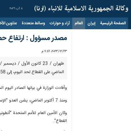
٨ آب ٢٠٢٦
الصفحة الرئيسية
إيران
العالم
آراء و حوارات
وسائط متعددة
عناوين الأخب
مصدر مسؤول : ارتفاع حصيلة ا
٢٣‏/١٢‏/٢٠٢٣، ٧:٥٦ م
الماضي على القطاع لحد اليوم، إلى 20258 شخصا.
وأفادت الوزارة في بيانها الصادر اليوم السبت، أن معظم الشهداء من 
ومنذ 7 أكتوبر الماضي، يشن العدو "الإسرائيلي" حربا مدمرة على غزة، خلفت دمارا هائلا في البنية التحتية وكارثة إنسانية غير مسبوقة؛ وفقا لسلطات القطاع والأمم المتحدة.
وكان الأمين العام للأمم المتحدة "أنطون
القطاع".