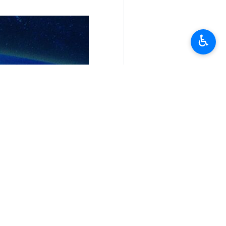
♿︎
تعليقك