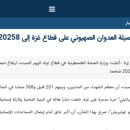
ار
لعدوان الصهيوني على قطاع غزة إلى 20258 شهيدا
المدنيين، وبينهم 201 قتيل و368 مصابا في الساعات والأربع والعشرين الماضية.
يو غوتيريش"، صرح بهذا الشأن، أن أكبر عائق أمام إيصال المساعدات الإنسانية