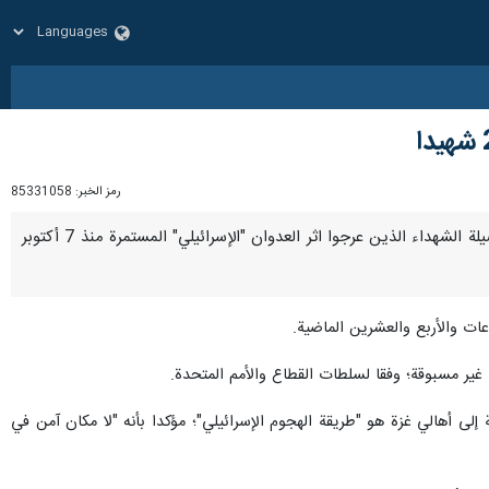
رمز الخبر:
85331058
طهران / 23 كانون الأول / ديسمبر / إرنا –أعلنت وزارة الصحة الفلسطينية في قطاع غزة، اليوم السبت، ارتفاع حصيلة الشهداء الذين عرجوا اثر العدوان "الإسرائيلي" المستمرة منذ 7 أكتوبر
 إلى أهالي غزة هو "طريقة الهجوم الإسرائيلي"؛ مؤكدا بأنه "لا مكان آمن في