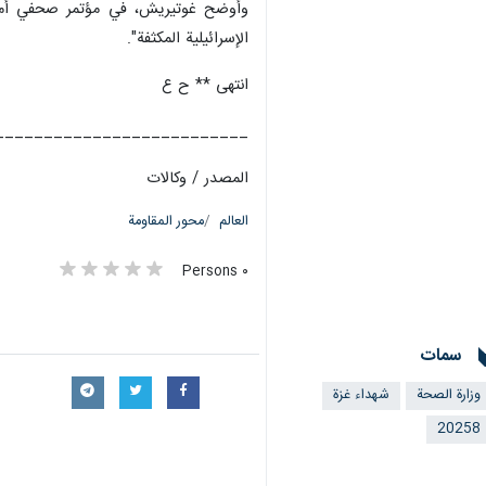
وأوضح غوتيريش، في مؤتمر صحفي أمس ا
الإسرائيلية المكثفة".
انتهى ** ح ع
__________________________
المصدر / وكالات
العالم
محور المقاومة
٠ Persons
سمات
وزارة الصحة
شهداء غزة
20258