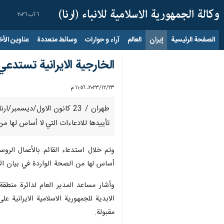
٦ آب ٢٠٢٦
الصفحة الرئيسية
إيران
العالم
آراء و حوارات
وسائط متعددة
عناوين الأخب
الخارجية الايرانية تستدعي
٢٣‏/١٢‏/٢٠٢٣، ١١:٥٦ م
طهران / 23 كانون الاول/دي
تأييدها للادعاءات التي لا أساس لها م
وتم خلال استدعاء القائم بالأعمال الرو
أساس لها من الصحة الواردة في بيان ال
وأشار مساعد المدير العام لدائرة منطقة
الابدية للجمهورية الاسلامية الايرانية 
مقبولة.