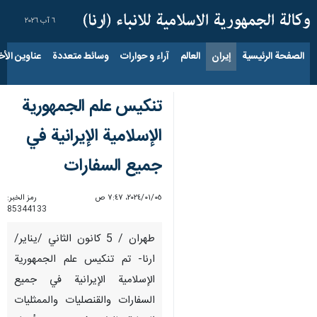
٦ آب ٢٠٢٦
الصفحة الرئيسية
إيران
العالم
آراء و حوارات
وسائط متعددة
عناوين الأخب
تنكيس علم الجمهورية
الإسلامية الإيرانية في
جميع السفارات
٠٥‏/٠١‏/٢٠٢٤، ٧:٤٧ ص
رمز الخبر:
85344133
طهران / 5 كانون الثاني /يناير/
ارنا- تم تنكيس علم الجمهورية
الإسلامية الإيرانية في جميع
السفارات والقنصليات والممثليات