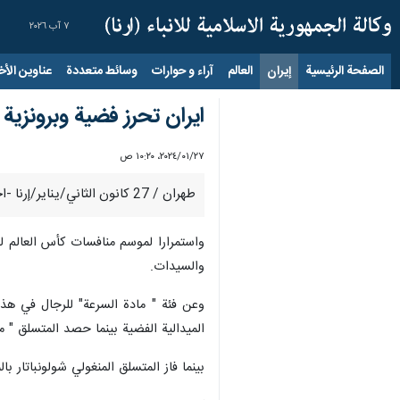
٧ آب ٢٠٢٦
الصفحة الرئيسية
إيران
العالم
آراء و حوارات
وسائط متعددة
عناوين الأخب
ايران تحرز فضية وبرونزية
٢٧‏/٠١‏/٢٠٢٤، ١٠:٢٠ ص
طهران / 27 كانون الثاني/يناير/إرنا -احرزت ايران فضية وبرونزية بمنافسات كأس العالم لتسلق الجليد في منطقة "ساس في" السويسرية.
واستمرارا لموسم منافسات كأس العالم 
والسيدات.
وعن فئة " مادة السرعة" للرجال في هذ
الميدالية الفضية بينما حصد المتسلق " م
بينما فاز المتسلق المنغولي شولونباتار با