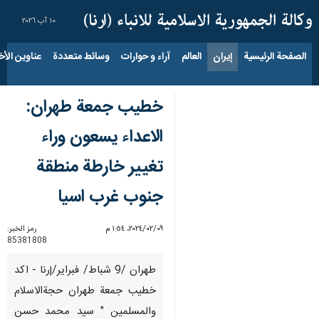
١٠ آب ٢٠٢٦
الصفحة الرئيسية
إيران
العالم
آراء و حوارات
وسائط متعددة
عناوين الأخب
خطيب جمعة طهران:
الاعداء يسعون وراء
تغيير خارطة منطقة
جنوب غرب اسيا
٠٩‏/٠٢‏/٢٠٢٤، ١:٥٤ م
رمز الخبر:
85381808
طهران /9 شباط/ فبراير/إرنا - اكد
خطيب جمعة طهران حجة‌الاسلام
والمسلمین " سید محمد حسن