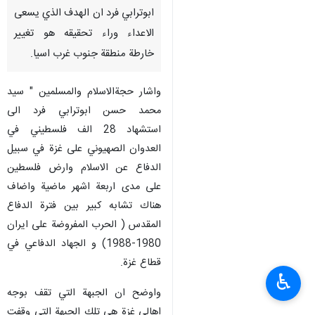
ابوترابي‌ فرد ان الهدف الذي يسعى
الاعداء وراء تحقيقه هو تغيير
خارطة منطقة جنوب غرب اسيا.
واشار حجة‌الاسلام والمسلمین " سید
محمد حسن ابوترابي‌ فرد الى
استشهاد 28 الف فلسطيني في
العدوان الصهيوني على غزة في سبيل
الدفاع عن الاسلام وارض فلسطين
على مدى اربعة اشهر ماضية واضاف
هناك تشابه كبير بين فترة الدفاع
المقدس ( الحرب المفروضة على ايران
1980-1988) و الجهاد الدفاعي في
قطاع غزة.
♿︎
واوضح ان الجبهة التي تقف بوجه
اهالي غزة هي تلك الجبهة التي وقفت