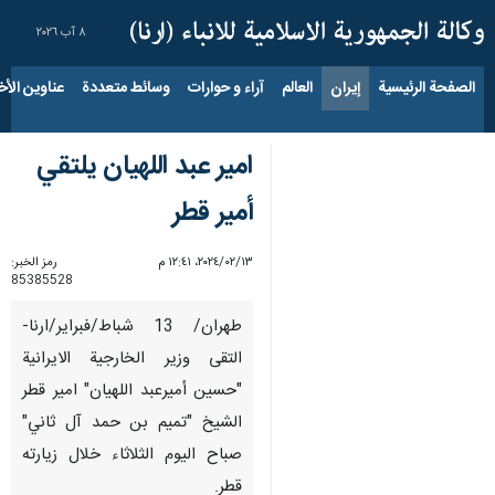
٨ آب ٢٠٢٦
الصفحة الرئيسية
إيران
العالم
آراء و حوارات
وسائط متعددة
عناوين الأخب
امير عبد اللهيان يلتقي
أمير قطر
١٣‏/٠٢‏/٢٠٢٤، ١٢:٤١ م
رمز الخبر:
85385528
طهران/ 13 شباط/فبراير/ارنا-
التقى وزير الخارجية الايرانية
"حسين أميرعبد اللهيان" امير قطر
الشيخ "تميم بن حمد آل ثاني"
صباح اليوم الثلاثاء خلال زيارته
قطر.