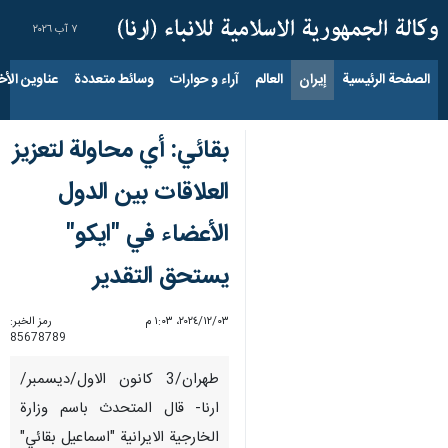
٧ آب ٢٠٢٦
الصفحة الرئيسية
إيران
العالم
آراء و حوارات
وسائط متعددة
عناوين الأخب
بقائي: أي محاولة لتعزيز
العلاقات بين الدول
الأعضاء في "ایکو"
يستحق التقدیر
٠٣‏/١٢‏/٢٠٢٤، ١:٠٣ م
رمز الخبر:
85678789
طهران/3 كانون الاول/ديسمبر/
ارنا- قال المتحدث باسم وزارة
الخارجية الايرانية "اسماعيل بقائي"