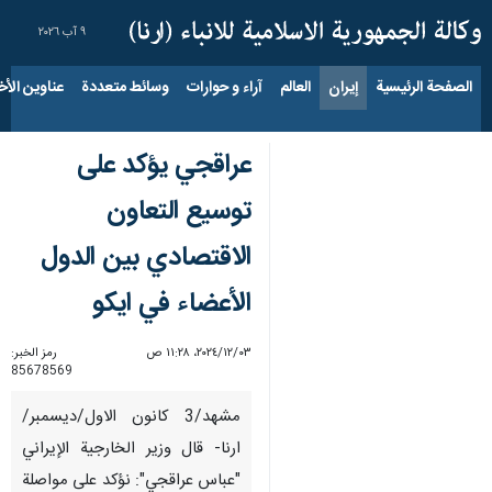
٩ آب ٢٠٢٦
الصفحة الرئيسية
إيران
العالم
آراء و حوارات
وسائط متعددة
عناوين الأخب
عراقجي يؤكد على
توسيع التعاون
الاقتصادي بين الدول
الأعضاء في ايكو
٠٣‏/١٢‏/٢٠٢٤، ١١:٢٨ ص
رمز الخبر:
85678569
مشهد/3 كانون الاول/ديسمبر/
ارنا- قال وزير الخارجية الإيراني
"عباس عراقجي": نؤكد على مواصلة