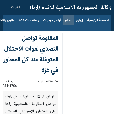
٩ آب ٢٠٢٦
الصفحة الرئيسية
إيران
العالم
آراء و حوارات
وسائط متعددة
عناوين الأخب
المقاومة تواصل
التصدي لقوات الاحتلال
المتوغلة عند كل المحاور
في غزة
١٢‏/٠٤‏/٢٠٢٤، ٥:١٤ ص
رمز الخبر:
85441706