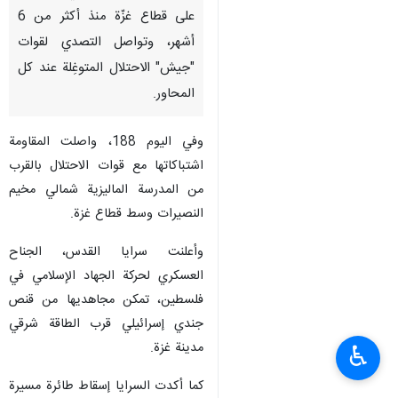
طهران / 12 نيسان/ ابريل/ارنا-
تواصل المقاومة الفلسطينية ردّها
على العدوان الإسرائيلي المستمر
على قطاع غزّة منذ أكثر من 6
أشهر، وتواصل التصدي لقوات
"جيش" الاحتلال المتوغِلة عند كل
المحاور.
وفي اليوم 188، واصلت المقاومة
اشتباكاتها مع قوات الاحتلال بالقرب
من المدرسة الماليزية شمالي مخيم
النصيرات وسط قطاع غزة.
♿︎
وأعلنت سرايا القدس، الجناح
العسكري لحركة الجهاد الإسلامي في