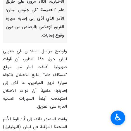
الاخبارية، أثناء مروره على طريق
عام "العديسة "في جنوبي لبنان؛
الأمر الذي أدّى إلى إصابة سيارة
الفريق الإعلامي بالرصاص من دون
وقوع إصابات.
واوضح مراسل الميادين في جنوبي
لبنان حول هذا التطور، أنّ قوات
صهيونية أطلقت النار من موقع
"مسكاف عام" التابع للاحتلال باتجاه
سيارة فريق الميادين، ما أدّى إلى
إصابتها؛ مضيفاً أنّ قوات الاحتلال
استهدفت أيضاً السيارات المدنية
المارة على الطريق.
♿︎
ولفت المصدر ذاته، إلى أنّ قوة الأمم
المتحدة المؤقتة في لبنان (اليونيفيل)