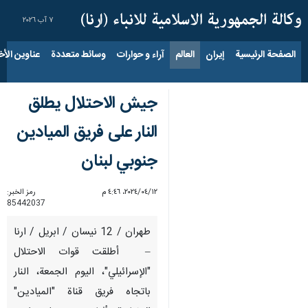
٧ آب ٢٠٢٦
الصفحة الرئيسية
إيران
العالم
آراء و حوارات
وسائط متعددة
عناوين الأخب
جيش الاحتلال يطلق
النار على فريق الميادين
جنوبي لبنان
١٢‏/٠٤‏/٢٠٢٤، ٤:٤٦ م
رمز الخبر:
85442037
طهران / 12 نيسان / ابريل / ارنا
– أطلقت قوات الاحتلال
"الإسرائيلي"، اليوم الجمعة، النار
باتجاه فريق قناة "الميادين"