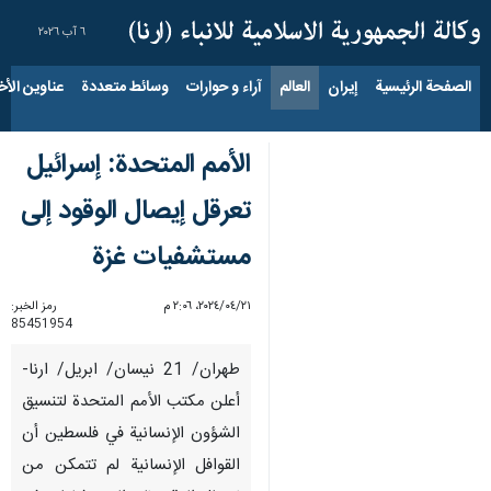
٦ آب ٢٠٢٦
الصفحة الرئيسية
إيران
العالم
آراء و حوارات
وسائط متعددة
عناوين الأخب
الأمم المتحدة: إسرائيل
تعرقل إيصال الوقود إلى
مستشفيات غزة
٢١‏/٠٤‏/٢٠٢٤، ٢:٠٦ م
رمز الخبر:
85451954
طهران/ 21 نيسان/ ابريل/ ارنا-
أعلن مكتب الأمم المتحدة لتنسيق
الشؤون الإنسانية في فلسطين أن
القوافل الإنسانية لم تتمكن من