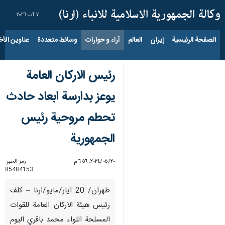
٧ آب ٢٠٢٦
الصفحة الرئيسية
إيران
العالم
آراء و حوارات
وسائط متعددة
عناوين الأخب
رئيس الاركان العامة
يوعز بدارسة ابعاد حادث
تحطم مروحية رئيس
الجمهورية
٢٠‏/٠٥‏/٢٠٢٤، ٦:٥٦ م
رمز الخبر:
85484153
طهران/ 20 ايار/مايو/ارنا – كلف
رئيس هيئة الاركان العامة للقوات
المسلحة اللواء محمد باقري اليوم