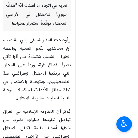
ضربة في اتجاه ما أعلنت أنّه "هدفٌ
حيوي" للاحتلال في الأراضي
المحتلة، مؤكّدةً استمرار عملياتها.
وأوضحت المقاومة، في بيانٍ مقتضب،
أنّ مجاهديها نفّذوا العملية بواسطة
الطيران المُسيّر، مُشدّدةً على أنّها تأتي
نصرةً لقطاع غزة، ورداً على المجازر
التي يرتكبها الاحتلال الإسرائيلي ضدّ
الفلسطينيين، ومتوعدةً بالاستمرار في
"دكّ معاقل الأعداء"، استكمالاً للمرحلة
الثانية لعمليات مقاومة الاحتلال.
يُذكر أنّ المقاومة الإسلامية في العراق
تواصل تنفيذها عملياتٍ تضرب من
♿︎
خلالها أهدافاً تابعة لكيان الاحتلال
الإسرائيلي في الأراضي الفلسطيني