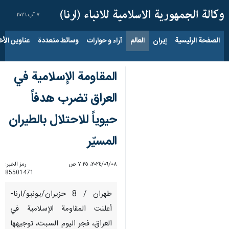
٧ آب ٢٠٢٦
الصفحة الرئيسية
إيران
العالم
آراء و حوارات
وسائط متعددة
عناوين الأخب
المقاومة الإسلامية في
العراق تضرب هدفاً
حيوياً للاحتلال بالطيران
المسيّر
٠٨‏/٠٦‏/٢٠٢٤، ٧:٢٥ ص
رمز الخبر:
85501471
طهران / 8 حزيران/يونيو/ارنا-
أعلنت المقاومة الإسلامية في
العراق، فجر اليوم السبت، توجيهها