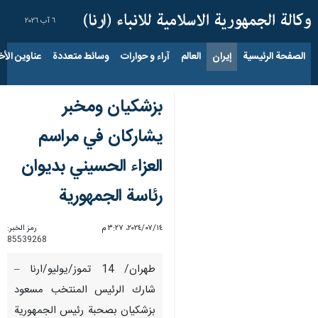
٦ آب ٢٠٢٦
الصفحة الرئيسية
إيران
العالم
آراء و حوارات
وسائط متعددة
عناوين الأخب
بزشكيان ومخبر
يشاركان في مراسم
العزاء الحسيني بديوان
رئاسة الجمهورية
١٤‏/٠٧‏/٢٠٢٤، ٣:٢٧ م
رمز الخبر:
85539268
طهران/ 14 تموز/يوليو/ارنا –
شارك الرئيس المنتخب مسعود
بزشكيان بصحبة رئيس الجمهورية