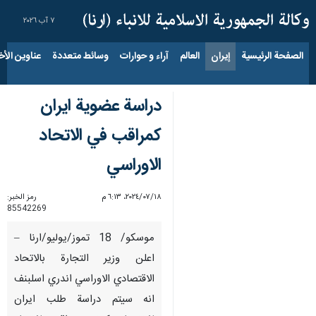
٧ آب ٢٠٢٦
الصفحة الرئيسية
إيران
العالم
آراء و حوارات
وسائط متعددة
عناوين الأخب
دراسة عضوية ايران
كمراقب في الاتحاد
الاوراسي
١٨‏/٠٧‏/٢٠٢٤، ٦:١٣ م
رمز الخبر:
85542269
موسكو/ 18 تموز/يوليو/ارنا –
اعلن وزير التجارة بالاتحاد
الاقتصادي الاوراسي اندري اسلبنف
انه سيتم دراسة طلب ايران