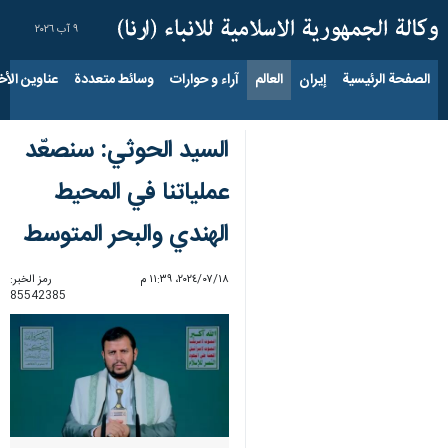
٩ آب ٢٠٢٦
الصفحة الرئيسية
إيران
العالم
آراء و حوارات
وسائط متعددة
عناوين الأخب
السيد الحوثي: سنصعّد
عملياتنا في المحيط
الهندي والبحر المتوسط
١٨‏/٠٧‏/٢٠٢٤، ١١:٣٩ م
رمز الخبر:
85542385