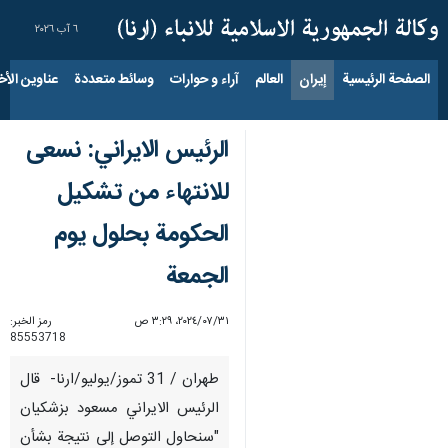
٦ آب ٢٠٢٦
الصفحة الرئيسية
إيران
العالم
آراء و حوارات
وسائط متعددة
عناوين الأخب
الرئيس الايراني: نسعى
للانتهاء من تشكيل
الحكومة بحلول يوم
الجمعة
٣١‏/٠٧‏/٢٠٢٤، ٣:٢٩ ص
رمز الخبر:
85553718
طهران / 31 تموز/يوليو/ارنا- قال
الرئيس الايراني مسعود بزشكيان
"سنحاول التوصل إلى نتيجة بشأن