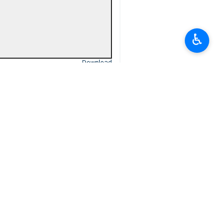
♿︎
Download