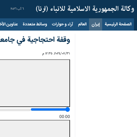
٦ آب ٢٠٢٦
الصفحة الرئيسية
إيران
العالم
آراء و حوارات
وسائط متعددة
عناوين الأخب
وقفة احتجاجية في جامعة 
٣١‏/٠٧‏/٢٠٢٤، ١٢:٣٥ م
00:00