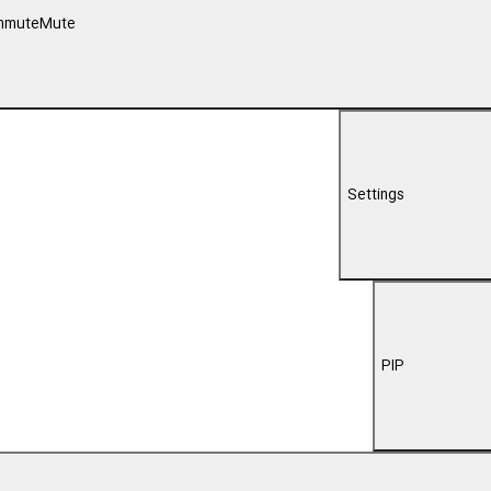
nmute
Mute
Settings
PIP