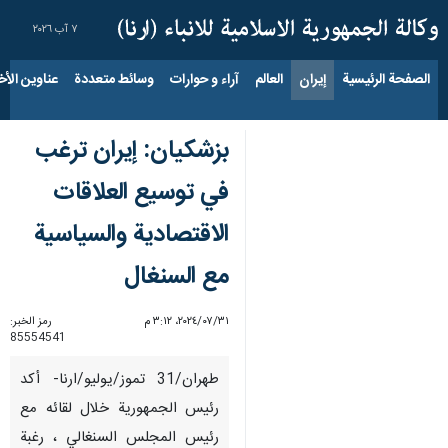
٧ آب ٢٠٢٦
الصفحة الرئيسية
إيران
العالم
آراء و حوارات
وسائط متعددة
عناوين الأخب
بزشکیان: إيران ترغب
في توسيع العلاقات
الاقتصادية والسياسية
مع السنغال
٣١‏/٠٧‏/٢٠٢٤، ٣:١٢ م
رمز الخبر:
85554541
طهران/31 تموز/يوليو/ارنا- أكد
رئيس الجمهورية خلال لقائه مع
رئيس المجلس السنغالي ، رغبة