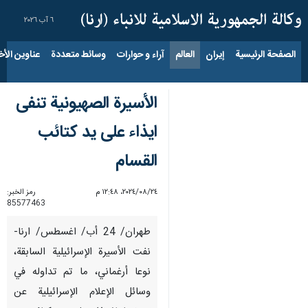
٦ آب ٢٠٢٦
الصفحة الرئيسية
إيران
العالم
آراء و حوارات
وسائط متعددة
عناوين الأخب
الأسيرة الصهيونية تنفى
ايذاء على يد كتائب
القسام
٢٤‏/٠٨‏/٢٠٢٤، ١٢:٤٨ م
رمز الخبر:
85577463
طهران/ 24 أب/ اغسطس/ ارنا-
نفت الأسيرة الإسرائيلية السابقة،
نوعا أرغماني، ما تم تداوله في
وسائل الإعلام الإسرائيلية عن