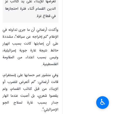
تعرضها للإيذاء على يد كتائب عز
الدين القسام أثناء فترة احتجازها
في قطاع غزة.
وأكدت أرغماني أن ما جرى تداوله في
الإعلام "تم إخراجه عن سياقه"، مشددة
على أن إصابتها كانت بسبب انهيار
حائط نتيجة غارة جوية إسرائيلية،
وليس بسبب اعتداء من المقاومة
الفلسطينية.
وفي منشور عبر حسابها على إنستغرام،
قالت أرغماني: "لم أتعرض للضرب أو
الإيذاء من قبل كتائب القسام، ولم
يقصوا شعري، بل أصبت عندما انهار
♿︎
جدار بسبب غارة لسلاح الجو
الإسرائيلي".