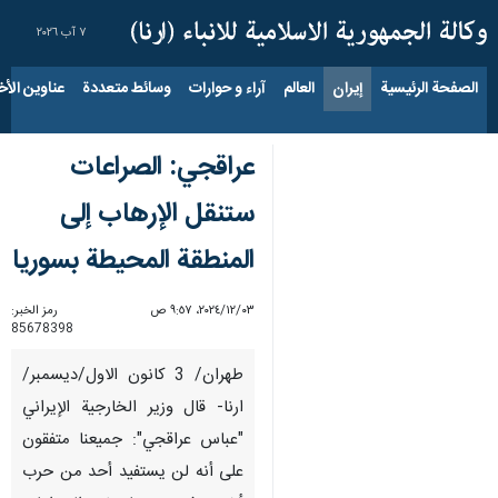
٧ آب ٢٠٢٦
الصفحة الرئيسية
إيران
العالم
آراء و حوارات
وسائط متعددة
عناوين الأخب
عراقجي: الصراعات
ستنقل الإرهاب إلى
المنطقة المحيطة بسوريا
٠٣‏/١٢‏/٢٠٢٤، ٩:٥٧ ص
رمز الخبر:
85678398
طهران/ 3 كانون الاول/ديسمبر/
ارنا- قال وزير الخارجية الإيراني
"عباس عراقجي": جميعنا متفقون
على أنه لن يستفيد أحد من حرب