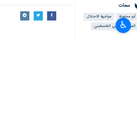
جاء ذلك، خلال الاجتماع الخامس للأمانة
وافتتح نائب الأمين العام للمؤتمر، هشام 
♿︎
وكشف أبو محفوظ أن المؤتمر الشعبي يس
لجنة تحضيرية للإعداد لملتقى الحوار الو
واستهل الأمين العام للمؤتمر أحمد مح
الأقصى.
تحت شعار "ارفع علمك"؛ لنوجه رسالة للاح
وأكد أن الشعب الفلسطيني سيبقى صامداً 
وأضاف أنّ الاحتلال له هدف واحد ووجه و
شعبنا.
من جانبه، تحدث رئيس المؤتمر الشعبي لف