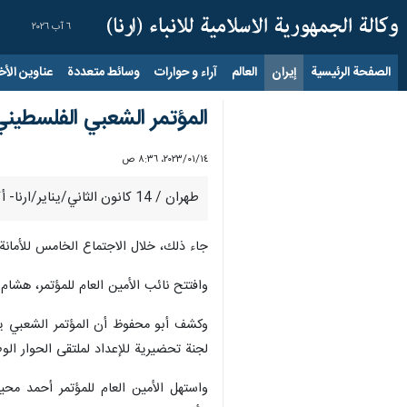
٦ آب ٢٠٢٦
الصفحة الرئيسية
إيران
العالم
آراء و حوارات
وسائط متعددة
عناوين الأخب
المؤتمر الشعبي الفلسطيني
١٤‏/٠١‏/٢٠٢٣، ٨:٣٦ ص