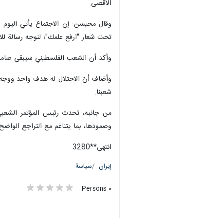
طهران / 14 كانون الثاني/يناير/ارنا- أكد قادة في المؤتمر الشعبي لفلسطينيي الخارج، أنه لا توجد أي قوة يمكنها أن تكسر عزيمة شعبنا أو إرادته في مشروع التحرير والعودة.