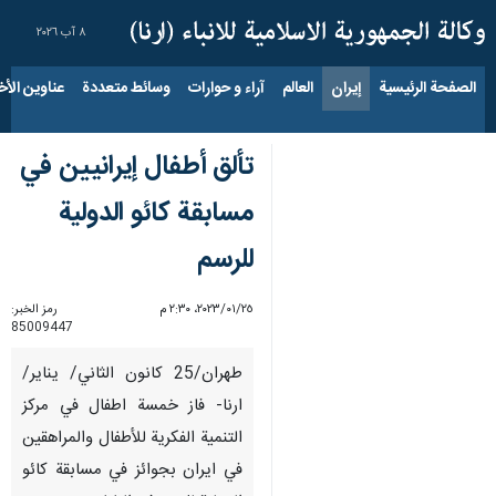
٨ آب ٢٠٢٦
الصفحة الرئيسية
إيران
العالم
آراء و حوارات
وسائط متعددة
عناوين الأخب
تألق أطفال إيرانيين في
مسابقة کائو الدولية
للرسم
٢٥‏/٠١‏/٢٠٢٣، ٢:٣٠ م
رمز الخبر:
85009447
طهران/25 كانون الثاني/ يناير/
ارنا- فاز خمسة اطفال في مركز
التنمية الفكرية للأطفال والمراهقين
في ايران بجوائز في مسابقة کائو