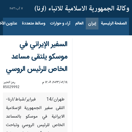
٧ آب ٢٠٢٦
الصفحة الرئيسية
إيران
العالم
آراء و حوارات
وسائط متعددة
عناوين الأخب
السفير الإيراني في
موسكو یلتقى مساعد
الخاص للرئيس الروسي
١٤‏/٠٢‏/٢٠٢٣، ١٢:٠٩ م
رمز الخبر:
85029992
طهران/14 فبرایر/شباط/ارنا-
التقى سفير الجمهورية الإسلامية
الایرانیة في موسكو بالمساعد
الخاص للرئيس الروسي وتباحث