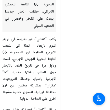
البحرية 86 التابعة للجيش
الايراني، حققت انجازا جديدا
يبعث على الفخر والاعتزاز في
الصعيد الدولي.
وكتب "كنعاني"، عبر تغريدة في تويتر
اليوم الاربعاء : تهنئة الى الشعب
الايراني العظيم! ان المجموعة 86
التابعة لبحرية الجيش الايراني، قامت
ولاول مرة في تاريخ البلاد بالابحار
حول العالم؛ رافقتها مدمرة "دنا"
الايرانية بامتياز، وحاملة المروحيات
"مكران"، بمشاركة ممثلين عن 29
محافظة ايرانية، لتسجل خطوة مشرفة
♿︎
اخرى على الساحة الدولية.
وارفق "كنعاني" تغريدته هذه بوسم