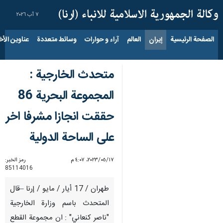
٧ آب ٢٠٢٦
الصفحة الرئيسية
إيران
العالم
آراء و حوارات
وسائط متعددة
عناوين الأخب
متحدث الخارجية :
المجموعة البحرية 86
حققت انجازا مشرفا اخر
على الساحة الدولية
١٧‏/٠٥‏/٢٠٢٣، ٤:٠٧ م
رمز الخبر:
85114016
طهران / 17 أيار / مايو / إرنا –قال
المتحدث باسم وزارة الخارجية
"ناصر كنعاني" : ان مجموعة القطع