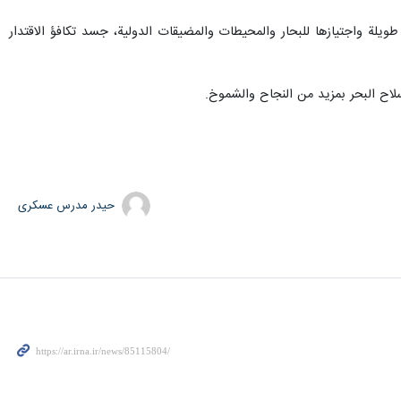
رفقة المدمرة الايرانية دنا، والابحار لمسافات طويلة واجتيازها للبحار والمحيطات والمضيقات الدولية، جسد تكافؤ الاقتدار
سلاح البحر بمزيد من النجاح والشموخ.
حیدر مدرس عسکری