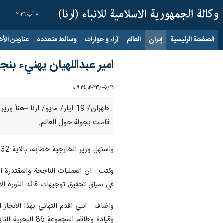
٨ آب ٢٠٢٦
الصفحة الرئيسية
إيران
العالم
آراء و حوارات
وسائط متعددة
عناوين الأخب
امير عبداللهيان يهنيء بنجا
١٩‏/٠٥‏/٢٠٢٣، ٩:٢٤ م
قامت بجولة حول العالم.
واستهل وزير الخارجية خطابه، بالاية 32 من سورة الرحمن [ بسم الله الرحمن الرحیم - یا مَعْشَرَ الْجِنِّ وَ الْإِنْسِ إِنِ اسْتَطَعْتُمْ أَنْ تَنْفُذُوا مِنْ أَقْطارِ السَّماواتِ وَ الْأَرْضِ فَانْفُذُوا لا تَنْفُذُونَ إِلَّا بِسُلْطانٍ].
في سياق تحقيق توجيهات قائد الثورة الاس
واضاف : انني اقدم التهاني بهذا الانجاز 
وقيادة وطاقم المجموعة 86 البحرية التابعة للجيش الايراني.