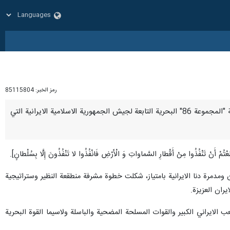
رمز الخبر:
85115804
طهران/ 19 ايار/ مايو/ ارنا –هنأ وزير الخارجية "حسين امير عبداللهيان"، في خطاب بعثه اليوم الجمعة، بنجاح مهمة "المجموعة 86" البحرية التابعة لجيش الجمهورية الاسلامية الايرانية التي
 الابحار حول العالم، ترافقها سفينة مكران ومدمرة دنا الايرانية بامتياز، شكلت خطوة مشرفة منطقعة النظير وستراتيجية
ران العزيزة.
عب الايراني الكبير والقوات المسلحة المضحية والباسلة ولاسيما القوة البحرية