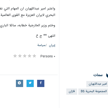
البحري لايران العزيزة مع القوى العالم
وختم وزير الخارجية خطابه، سائلا الباري
انتهى ** ح ع
إيران
سياسة
٠ Persons
سمات
امير عبداللهيان
المجموعة البحرية 86
قازان