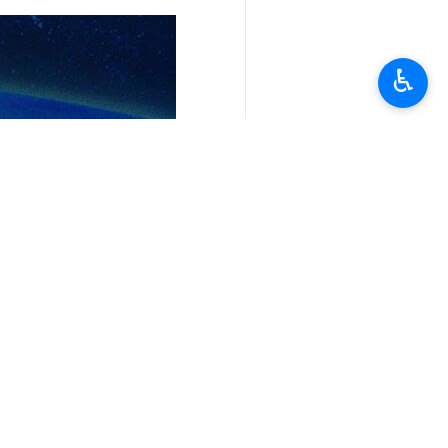
♿︎
تعليقك