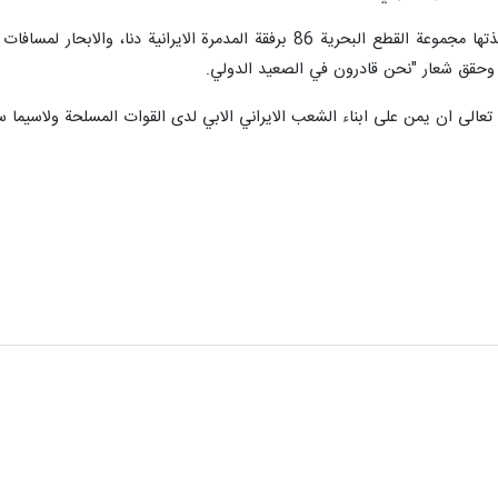
واعتبر امير عبداللهيان ان المهام التي نفذتها مجموعة القطع البحرية 86 ب
ية وحقق شعار "نحن قادرون في الصعيد الدولي.
 تعالى ان يمن على ابناء الشعب الايراني الابي لدى القوات المسلحة ولاسيما 