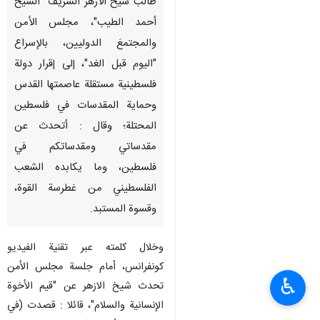
طهران / 15 حزيران /يونيو/ارنا-
طالب شيخ الأزهر الشريف "الشيخ
أحمد الطيب"، مجلس الأمن
والمجتمعَ الدوليين، بالإسراع
"اليوم قبل الغد"، إلى إقرار دولة
فلسطينية مستقلة عاصمتها القدس
وحماية المقدسات في فلسطين
المحتلة؛ وقال : أتحدث عن
مقدساتي ومقدساتكم في
فلسطين، وما يكابده الشعب
الفلسطيني من غطرسة القوة،
♿︎
وقسوة المستبد.