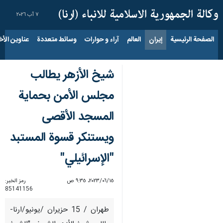
٧ آب ٢٠٢٦
الصفحة الرئيسية
إيران
العالم
آراء و حوارات
وسائط متعددة
عناوين الأخب
شيخ الأزهر يطالب
مجلس الأمن بحماية
المسجد الأقصى
ويستنكر قسوة المستبد
"الإسرائيلي"
١٥‏/٠٦‏/٢٠٢٣، ٩:٣٥ ص
رمز الخبر:
85141156