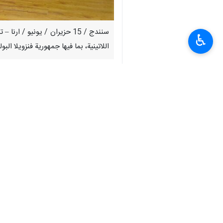
♿︎
اللاتينية، بما فيها جمهورية فنزويلا ال
وزير الثقافة الايراني الذي عاد مؤخرا 
ثقافية ايرانية في تلك الدول، شكل احد من
واضاف اسماعيلي : نحن لدينا قواسم مشترك
تجاوز قسم كبير من الظروف العسيرة المف
ولفت وزير الثقافة الى تبادل الزيارات 
لازاحة الستار عن كتاب قائد الثورة الا
واضاف، ان فنزويلا لديها امكانيات جيدة
الشان.
وخلص اسماعيلي الى القول : ان دول امري