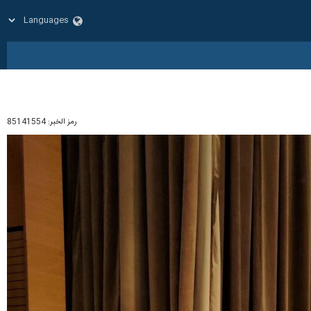
رمز الخبر:
85141554