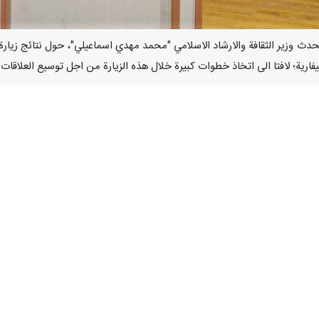
بوليفارية؛ لافتا الى اتخاذ خطوات كبيرة خلال هذه الزيارة من اجل توسيع العلاقات
من زيارته برفقة الرئيس الايراني الى منطقة امريكا اللاتينية، ادلى بهذا 
جزات الزيارة الحالية لرئيس الجمهورية والوفد المرافق له.
ة مع دول امريكا اللاتينية بما فيها فنزويلا، نظرا لمواقفها المناهضة للامبري
روضة عليها.
بين مسؤولي الشؤون الثقافية في ايران وفنزويلا خلال الاشهر الثلاثة الاخيرة،
سلامية، حيث جمعتني لقاءات جيدة مع عدد من كبار المسؤولين في هذا البلد.
 في قطاع انتاج الورق بجودة عالية وفي اطار المقاييس العالمية، وعليه فقد ا
كا اللاتينية، تحرص على استقبال الشركات الايرانية، وقد ابدت استعدادها الت