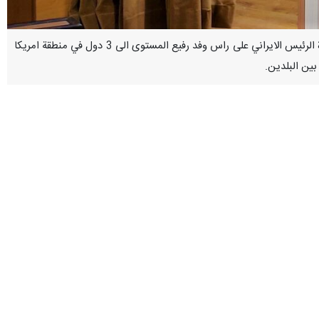
سنندج / 15 حزيران / يونيو / ارنا – تحدث وزير الثقافة والارشاد الاسلامي "محمد مهدي اسماعيلي"، حول نتائج زيارة الرئيس الايراني على راس وفد رفيع المستوى الى 3 دول في منطقة امريكا
 بين البلدين.
التصريح من محافظة كردستان (غرب)؛ موضحا ان الاتفاق على تاسيس مستشاريات
الية واشد الفتن والمؤامرات والحصار المترتبة عليها، لكن هذه الدول نجحت في
 قائلا : لقد اجريت زيارة جيدة، في شهر اذار / مارس المنصرم، الى كاراكاس
تفقنا (خلال هذه الزيارة) على بناء تعاون مشترك واتخذنا خطوات جيدة بهذا
ام لتنفيذ مطالبنا جميعا؛ الامر الذي تجسد في بنود وثيقة التعاون الثقافي