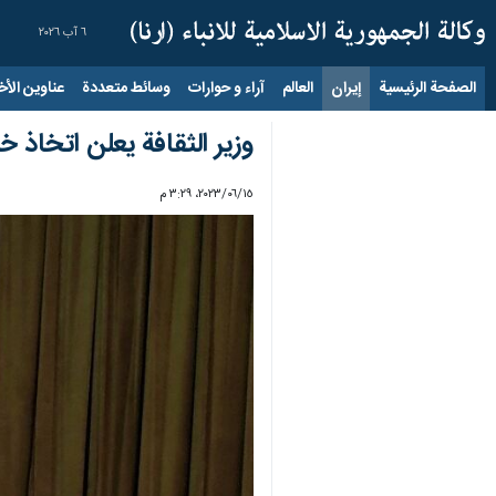
٦ آب ٢٠٢٦
الصفحة الرئيسية
إيران
العالم
آراء و حوارات
وسائط متعددة
عناوين الأخب
وزير الثقافة يعلن اتخاذ خ
١٥‏/٠٦‏/٢٠٢٣، ٣:٢٩ م