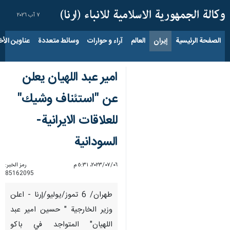
٧ آب ٢٠٢٦
الصفحة الرئيسية
إيران
العالم
آراء و حوارات
وسائط متعددة
عناوين الأخب
امير عبد اللهيان يعلن
عن "استئناف وشيك"
للعلاقات الايرانية-
السودانية
٠٦‏/٠٧‏/٢٠٢٣، ٥:٣١ م
رمز الخبر:
85162095
طهران/ 6 تموز/يوليو/إرنا - اعلن
وزير الخارجية " حسين امير عبد
اللهيان" المتواجد في باكو