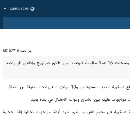
رمز الخبر:
85182710
طهران / 28 تموز/ يوليو/ارنا- تواصلت عمليات المقاومة في الضفة الغربية خلال الأربع وعشرين ساعة الماضية، وسجلت 16 عملاً مقاوماً، تنوعت بين إطلاق صواريخ وإطلاق نار وتصد
10 مواجهات في أنحاء متفرقة من الضفةِ.
 مواجهات عنيفة بين الشبان وقوات الاحتلال في بلدة يعبد.
عسكرية في مخيم العروب، الذي شهد أيضًا مواجهات تخللها إلقاء حجارة