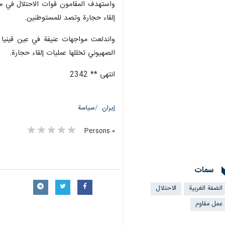
واستهدف المقامون قوات الاحتلال في مخ
إلقاء حجارة وتصد للمستوطنين.
واندلعت مواجهات عنيفة في عين قينيا و
الصهيوني تخللها عمليات إلقاء حجارة.
انتهى ** 2342
إيران
سياسة
٠ Persons
سمات
الضفة الغربية
الاحتلال
عمل مقاوم