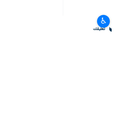
♿︎
تعليقك
أحدث الأخبار
تجدد استهداف مراكز التحشيد ومخازن الأسلحة وغرف العمليات التابعة للسعودية 