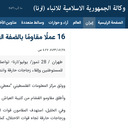
١٠ آب ٢٠٢٦
الصفحة الرئيسية
إيران
العالم
آراء و حوارات
وسائط متعددة
عناوين الأخب
16 عملًا مقاومًا بالضفة الغربية خلال 24 ساعة
٢٨‏/٠٧‏/٢٠٢٣، ٤:٢٧ ص
للمستوطنين وإلقاء زجاجات حارقة واند
ووثق مركز المعلومات الفلسطيني "معطي" عملية إطل
وأطلق مقاومو القسّام من كتيبة العياش 
وفي الخليل، استهدف المقامون قوات ا
وزجاجات حارقة تجاه قوات الاحتلال، كم