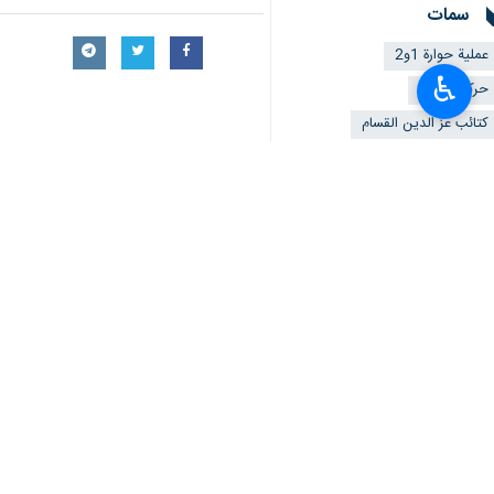
♿︎
طهران / 26 آب / أغسطس / إ
مؤكدة بانها رفعت مستوى التحدي مع ا
وقال الناطق باسم الحركة "حازم قاسم" 
وأضاف قاسم : المقاومة أصبحت أكثر حضور
وتابع القيادي في حماس : الاحتلال فش
واعلنت "كتائب الشهيد عز الدين القسام"
شمالي الضفة الغربية المحتلة؛ حيث اس
ونشرت الكتائب في الضفة الغربية، صورتين
وقُتل مستوطنان "إسرائيليان"، يوم السب