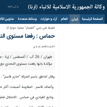
٨ آب ٢٠٢٦
الصفحة الرئيسية
إيران
العالم
آراء و حوارات
وسائط متعددة
عناوين الأخب
تعليقا على تبني "القسام" عملية حوارة 2؛
حماس : رفعنا مستوى الت
٢٦‏/٠٨‏/٢٠٢٣، ٨:١٨ م