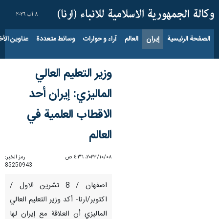
٨ آب ٢٠٢٦
الصفحة الرئيسية
إيران
العالم
آراء و حوارات
وسائط متعددة
عناوين الأخب
وزير التعليم العالي
الماليزي: إيران أحد
الاقطاب العلمية في
العالم
٠٨‏/١٠‏/٢٠٢٣، ٤:٣٦ ص
رمز الخبر:
85250943
اصفهان / 8 تشرين الاول /
اكتوبر/ارنا- أكد وزير التعليم العالي
الماليزي أن العلاقة مع إيران لها