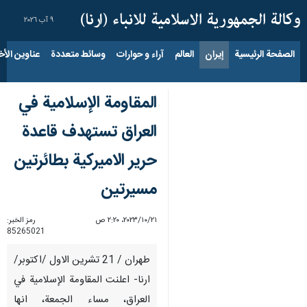
٩ آب ٢٠٢٦
الصفحة الرئيسية
إيران
العالم
آراء و حوارات
وسائط متعددة
عناوين الأخب
المقاومة الإسلامية في
العراق تستهدف قاعدة
حرير الاميركية بطائرتين
مسيرتين
٢١‏/١٠‏/٢٠٢٣، ٢:٢٠ ص
رمز الخبر:
85265021
طهران / 21 تشرين الاول /اكتوبر/
ارنا- اعلنت المقاومة الإسلامية في
العراق، مساء الجمعة، انها