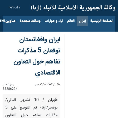
٧ آب ٢٠٢٦
الصفحة الرئيسية
إيران
العالم
آراء و حوارات
وسائط متعددة
عناوين الأخب
ايران وافغانستان
توقعان 5 مذكرات
تفاهم حول التعاون
الاقتصادي
١٠‏/١١‏/٢٠٢٣، ٣:٣٥ ص
رمز الخبر:
85286294
طهران / 10 تشرين الثاني/
نوفمبر/ارنا- تم التوقيع على 5
مذكرات تفاهم حول التعاون