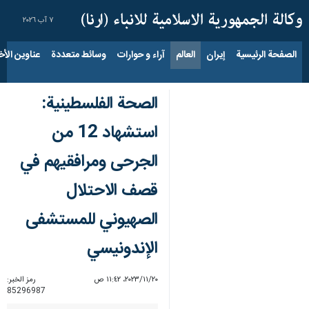
٧ آب ٢٠٢٦
الصفحة الرئيسية
إيران
العالم
آراء و حوارات
وسائط متعددة
عناوين الأخب
الصحة الفلسطينية:
استشهاد 12 من
الجرحى ومرافقيهم في
قصف الاحتلال
الصهيوني للمستشفى
الإندونيسي
٢٠‏/١١‏/٢٠٢٣، ١١:٤٢ ص
رمز الخبر:
85296987