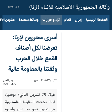
٨ آب ٢٠٢٦
الصفحة الرئيسية
إيران
العالم
آراء و حوارات
وسائط متعددة
عناوين الأخب
أسرى محررون لإرنا:
تعرضنا لكل أصناف
القمع خلال الحرب
وثقتنا بالمقاومة عالية
٢٩‏/١١‏/٢٠٢٣، ١١:٢١ ص
رمز الخبر:
85306477
غزة/ 29 تشرين الثاني/ نوفمبر/
ارنا- نجحت المقاومة الفلسطينية
في تحرير نحو ٢٠٠ اسير وأسيرة