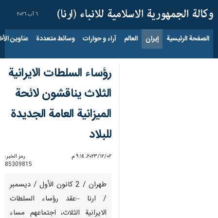
٦ آب ٢٠٢٦
الصفحة الرئيسية
إيران
العالم
آراء و حوارات
وسائط متعددة
عناوين الأخب
رؤساء السلطات الايرانية
الثلاث يناقشون لائحة
الميزانية العامة الجديدة
للبلاد
٠٢‏/١٢‏/٢٠٢٣، ٩:١٤ م
رمز الخبر:
85309815
طهران / 2 كانون الأول / ديسمبر
/ ارنا –عقد رؤساء السلطات
الايرانية الثلاث، اجتماعهم مساء