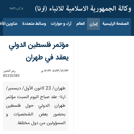
٨ آب ٢٠٢٦
الصفحة الرئيسية
إيران
العالم
آراء و حوارات
وسائط متعددة
عناوين الأخب
مؤتمر فلسطين الدولي
يعقد في طهران
٢٣‏/١٢‏/٢٠٢٣، ١٢:٣٢ م
رمز الخبر:
85330385
طهران/ 23 كانون الأول/ ديسمبر/
ارنا- عقد صباح اليوم السبت مؤتمر
طهران الدولي حول فلسطين
بحضور بعض الشخصیات و
المسؤولين من دول مختلفة.