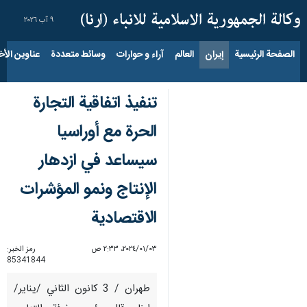
٩ آب ٢٠٢٦
الصفحة الرئيسية
إيران
العالم
آراء و حوارات
وسائط متعددة
عناوين الأخب
تنفيذ اتفاقية التجارة
الحرة مع أوراسيا
سيساعد في ازدهار
الإنتاج ونمو المؤشرات
الاقتصادية
٠٣‏/٠١‏/٢٠٢٤، ٢:٣٣ ص
رمز الخبر:
85341844
طهران / 3 كانون الثاني /يناير/