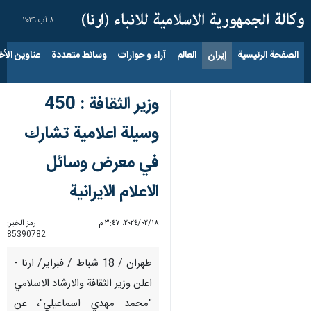
٨ آب ٢٠٢٦
الصفحة الرئيسية
إيران
العالم
آراء و حوارات
وسائط متعددة
عناوين الأخب
وزير الثقافة : 450
وسيلة اعلامية تشارك
في معرض وسائل
الاعلام الايرانية
١٨‏/٠٢‏/٢٠٢٤، ٣:٤٧ م
رمز الخبر:
85390782
طهران / 18 شباط / فبراير/ ارنا -
اعلن وزير الثقافة والارشاد الاسلامي
"محمد مهدي اسماعيلي"، عن