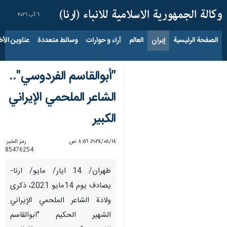
٦ آب ٢٠٢٦
الصفحة الرئيسية
إيران
العالم
آراء و حوارات
وسائط متعددة
عناوين الأخب
"أبوالقاسم الفردوسي"..
الشاعر الملحمي الإيراني
الكبير
١٤‏/٠٥‏/٢٠٢٤، ٨:٥٦ ص
رمز الخبر:
85476254
طهران/ 14 ايار/ مايو/ ارنا-
يصادف يوم 14مايو 2021، ذكرى
ولادة الشاعر الملحمي الإيراني
الشهير الحكيم "ابوالقاسم