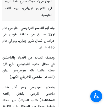
الفردوسي"، حيث سمي هذا اليوم
في التقويم الإيراني، بيوم اللغة
الفارسية.
ولد أبو القاسم الفردوسي الطوسي عام
329 هـ ق في منطقة طوس في
خراسان شمال شرق إيران، وتوفي عام
416 هـ ق.
ويصف العديد من الأدباء والباحثين
في مجال الادب، الفردوسي الذي ذاع
صيته عالميا بانه هوميروس ايران
(الشاعر الملحمي الاغريقي الكبير).
وتمكن الفردوسي وهو أكبر شاعر
ملحمي فارسي بفضل رائعته
♿︎
الشاهنامه( كتاب الملوك) من اتخاذ
خطوة مهمة في الحفاظ علي الثقافة