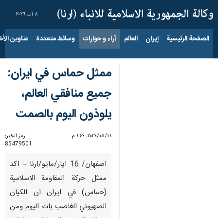
٨ آب ٢٠٢٦
الصفحة الرئيسية
إيران
العالم
آراء و حوارات
وسائط متعددة
عناوين الأخب
ممثل حماس في ايران:
جميع منافقي العالم،
يلوذون اليوم بالصمت
١٦‏/٠٥‏/٢٠٢٤، ٦:٤٤ م
رمز الخبر:
85479501
اصفهان/ 16 ايار/مايو/ارنا – اكد
ممثل حركة المقاومة الاسلامية
(حماس) في ايران ان الكيان
الصهيوني الغاصب بات اليوم ومن