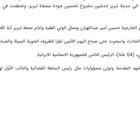
الى مدينة تبريز لتدشين مشروع تحسين جودة مصفاة تبريز، وتحطمت في غابا
ر الخارجية حسين أمير عبداللهيان وممثل الولي الفقيه وامام جمعة تبريز آية 
لحادث واستمرت حتى صباح اليوم الاثنين نظرا للظروف الجوية السيئة والضباب 
لايرانية.
ئيسي 1960 في مدينة مشهد المقدسة وتولى مسؤوليات مثل رئيس السلطة القضائية والنائب 