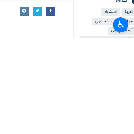
سمات
تعزية
استشهاد
مجلس التعاون الخليجي
♿︎
آية الله رئيسي
الأمين العام لمجلس التعاون
لدول الخليج الفارسیة
جاسم محمد البديوي"
أخبار ذات صلة
استشهاد الرئيس الايراني ووزير الخارجية ف
طهران / 20 ايار/مايو/ارنا- استشهد رئيس الجمهورية الاسلامية الايرانية آية الله ابراهيم رئيسي…
الجبهة الشعبية تنعي الرئيس الإيراني إبراهيم