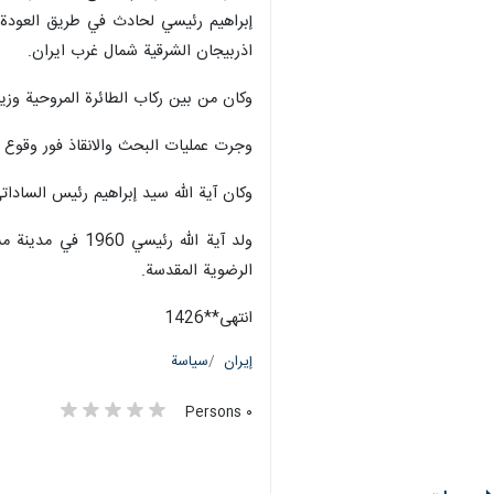
إبراهيم رئيسي لحادث في طريق العودة 
اذربيجان الشرقية شمال غرب ايران.
وكان من بين ركاب الطائرة المروحية وزي
وجرت عمليات البحث والانقاذ فور وقوع ا
وكان آية الله سيد إبراهيم رئيس الساداتي، (64 عامًا)، الرئيس الثامن للجمهورية الاسلامية ا
ولد آية الله ر
الرضوية المقدسة.
انتهی**1426
إيران
سياسة
٠ Persons