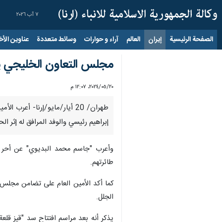
٧ آب ٢٠٢٦
الصفحة الرئيسية
إيران
العالم
آراء و حوارات
وسائط متعددة
عناوين الأخب
مجلس التعاون الخليجي ي
٢٠‏/٠٥‏/٢٠٢٤، ١٢:٠٧ م
طهران/ 20 أيار/مايو/إرنا- 
إبراهيم رئيسي والوفد المرافق له إثر 
وأعرب "جاسم محمد البديوي" عن أحر ال
طائرتهم.
كما أكد الأمين العام على تضامن مجلس 
الجلل.
يذكر أنه بعد مراسم افتتاح سد "قيز قلع