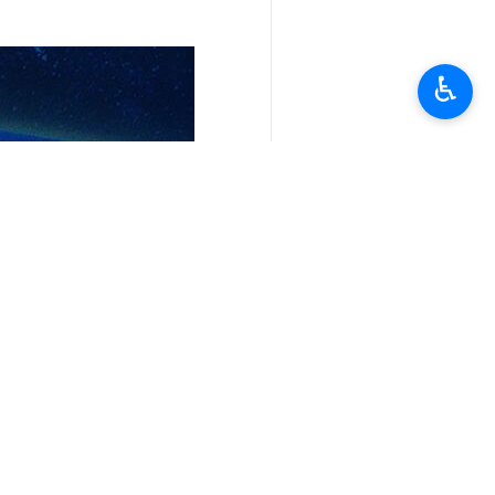
♿︎
تعليقك