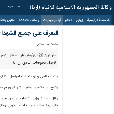
٧ آب ٢٠٢٦
الصفحة الرئيسية
إيران
العالم
آراء و حوارات
وسائط متعددة
عناوين الأخب
التعرف على جميع الشهداء 
٢٠‏/٠٥‏/٢٠٢٤، ٢:٥٠ م
طهران/ 20 ايار/مايو/ارنا –
لأجراء فحوصات الـ دي ان اية.
واضاف نامي وهو يتحدث لمراسل ارنا ان
وتابع ان جثامين بعض الشهداء ورغم بعض
وقال مساعد وزير الداخلية ان من بين ج
حتى بعد ساعة من الحادث الجوي، وحتى 