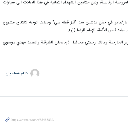
 موقع تحطم الطائرة المروحية الرئاسية، ونقل جثامين الشهداء الثمانية في هذا الحادث الى سيارات
 المغفور له اية الله سيد ابراهيم رئيسي، الرئيس الثامن للجمهورية الاسلامية الايرانية، قد شارك يوم الاحد 19 ايار/مايو في حفل تدشين سد "قيز قعله سي" وبعدها توجه لافتتاح مشروع
لاد ثامن الأئمة، الإمام الرضا (ع).
زير الخارجية ومالك رحمتي محافظ اذربايجان الشرقية والعميد مهدي موسوي
کاظم شماعییان