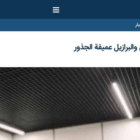
ار
والبرازيل عميقة الجذور