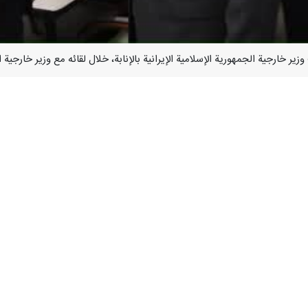
لي باقري كني، يوم الاثنين في لقاء مع وزير الخارجية البرازيلي ماورو فييرا ع
ة التي أبدتها حكومة وشعب البرازيل للخسارة الكبرى المتمثلة بحادث سقوط م
س ووزير الخارجية يمثل خسارة كبرى لحكومة إيران وشعبها، لكن الحقيقة 
 التلاحم الوطني قد خلق الكثير من الفرص.
ين البلدين، قال القائم بأعمال الخارجية الايرانية: إننا نعتبر العلاقات مع الب
ين، إيران والبرازيل، يسعيان لتحقيق هدف عظيم ومثل أعلى، وهو بناء عالم تكو
الم خال من الإرهاب والحرب والعقوبات.
ية مثل الأمم المتحدة ومجلس الأمن، التي أنشئت بهدف توسيع الاستقرار والأ
منذ أكثر من ثمانية أشهر في أسوأ الظروف، ويدعم دعاة نهج الاحادية المجرم
حرب والإرهاب والعقوبات لتأمينها.