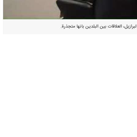
لى هامش اجتماع وزراء خارجية دول البريكس في نيجني نوفغورود بروسيا: أود أن
روحية رئيس الجمهورية ووزير الخارجية ومرافقيهما.
هي أنه تم دائمًا خلق فرص كبيرة لشعبنا من قلب هذه التحديات، حيث ان
رازيل علاقات عميقة الجذور تتجاوز العلاقات الاقتصادية والتجارية.
ن فيه العدالة هي البنية التحتية وأساسها، وفيه تتمتع شعوب العالم بالسلام
من في العالم، إلى أداة لتأمين مصالحهم غير المشروعة، ولذلك اليوم، وعلى
ين والمحتلين وأضاف: الأحادية لا تسعى إلا لمصالحها الخاصة، وإذا تطلبت