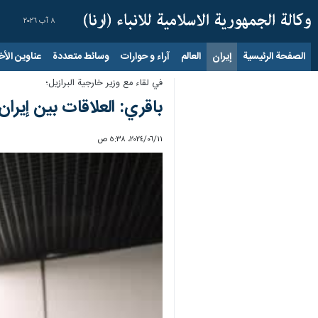
٨ آب ٢٠٢٦
الصفحة الرئيسية
إيران
العالم
آراء و حوارات
وسائط متعددة
عناوين الأخب
في لقاء مع وزير خارجية البرازيل؛
باقري: العلاقات بين إيران 
١١‏/٠٦‏/٢٠٢٤، ٥:٣٨ ص