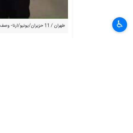
♿︎
طهران / 11 حزيران/يونيو/ارنا- وصف وزير خارجية الجمهورية الإسلامية الإيرانية بالإنابة، خلال لقائه مع وزير خارجية البرازيل، العلاقات بين البلدين بانها متجذرة.
وقال وزير الخارجية الايراني بالانابة ع
أعرب عن امتناني لمشاعر التعاطف والمحب
واضاف: إن هذا الحادث واستشهاد الرئي
الشعب الايراني بتوكله على الله والتزامه
وفي معرض اشادته بمستوى علاقات الصداقة ب
وقال باقري: إن البلدين الكبيرين والمهم
والرخاء والازدهار والتقدم المتناسب، وع
وأضاف: لقد حول الغربيون الآليات الدول
الرغم من هذه الآليات، يعيش سكان غزة 
مصالحها غير المشروعة ، فإنها تستخدم ال