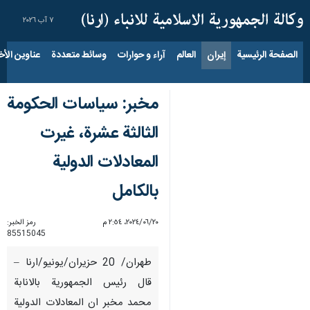
٧ آب ٢٠٢٦
الصفحة الرئيسية
إيران
العالم
آراء و حوارات
وسائط متعددة
عناوين الأخب
مخبر: سياسات الحكومة
الثالثة عشرة، غيرت
المعادلات الدولية
بالكامل
٢٠‏/٠٦‏/٢٠٢٤، ٢:٥٤ م
رمز الخبر:
85515045
طهران/ 20 حزيران/يونيو/ارنا –
قال رئيس الجمهورية بالانابة
محمد مخبر ان المعادلات الدولية