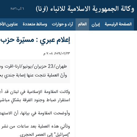
٦ آب ٢٠٢٦
الصفحة الرئيسية
إيران
العالم
آراء و حوارات
وسائط متعددة
عناوين الأخب
إعلام عبري : مسيّرة حزب 
٢٣‏/٠٦‏/٢٠٢٤، ٧:٠٨ م
طهران/23 حزیران/یونیو/ارنا
وأنّ العملية نتجت عنها إصابة جندي ب
استقرار ضباط وجنود الفرقة بشكلٍ مباشر
وأوضحت المقاومة في بيانها، أنّ الاستهداف
وتأتي هذه العملية بعد ساعات من نشر الإع
"إسرائيل" إلى العصر الحجري.