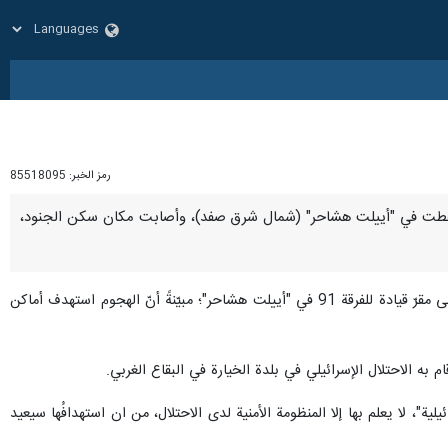
رمز الخبر:
85518095
ه لبنان سقطت في "أييلت هشاحر" (شمال شرق صفد)، وأصابت مكان سكن الجنود،
وكانت المقاومة الإسلامية في لبنان قد أعلنت، اليوم الأحد، أنّ مقاتليها شنّوا هجوماً ‏بسرب من المسيّرات الانقضاضية على مقرّ قيادة للفرقة 91 في "أييلت هشاحر"؛ مبيّنةً أنّ الهجوم استهدف أماكن
 ‏به الاحتلال الإسرائيلي في بلدة الخيارة في البقاع الغربي.
ة"، لا يعلم بها إلا المنظومة الأمنية لدى الاحتلال، من ان استهدافُها سيعيد