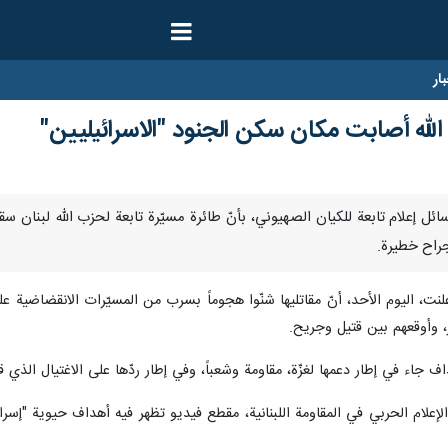
ار
الله أصابت مكان سكن الجنود "الاسرائيليين"
-اقرت وسائل إعلام تابعة للكيان الصهيوني، بأنّ طائرة مسيّرة تابعة لحزب الل
جراح خطيرة.
، وأوقعهم بين قتيل وجريح.
 جاء في إطار دعمها لغزّة، مقاومة وشعباً، وفي إطار ردّها على الاغتيال الذي قام
لام الحربي في المقاومة اللبنانية، مقطع فيديو تظهر فيه أهداف حيوية "إسرائيلي