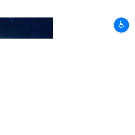
♿︎
تعليقك