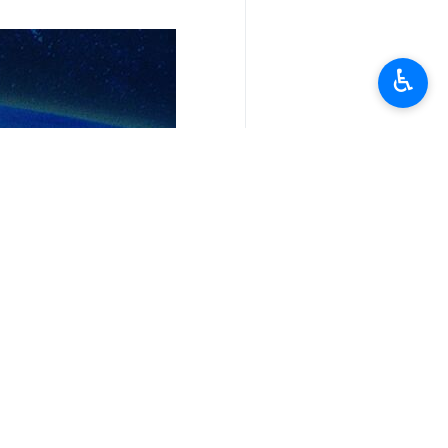
♿︎
تعليقك