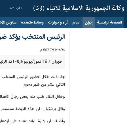
٦ آب ٢٠٢٦
الصفحة الرئيسية
إيران
العالم
آراء و حوارات
وسائط متعددة
عناوين الأخب
الرئيس المنتخب يؤكد ضرورة
١٨‏/٠٧‏/٢٠٢٤، ١١:٥٩ م
طهران / 18 تموز/يوليو/ارنا- اكد الرئيس الايراني المنتخب مسعود بزشكيان، ضرورة ازدهار السوق والانتاج لادارة البلاد بصورة جيدة.
جاء ذلك خلال حضور الرئيس المنتخب مس
الثاني عشر من شهر محرم.
وخلال اللقاء طلب منه بعض رجال الأعمال
وقال بزشكيان: ان هذه النهضة ستستمر وا
وأضاف: ان إدارة البلاد تعتمد على ازده