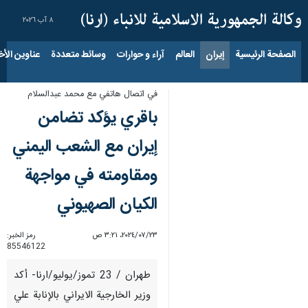
٨ آب ٢٠٢٦
الصفحة الرئيسية
إيران
العالم
آراء و حوارات
وسائط متعددة
عناوين الأخب
في اتصال هاتفي مع محمد عبدالسلام
باقري يؤكد تضامن
إيران مع الشعب اليمني
ومقاومته في مواجهة
الكيان الصهيوني
٢٣‏/٠٧‏/٢٠٢٤، ٣:٢١ ص
رمز الخبر:
85546122
طهران / 23 تموز/يوليو/ارنا- أكد
وزير الخارجية الايراني بالإنابة علي