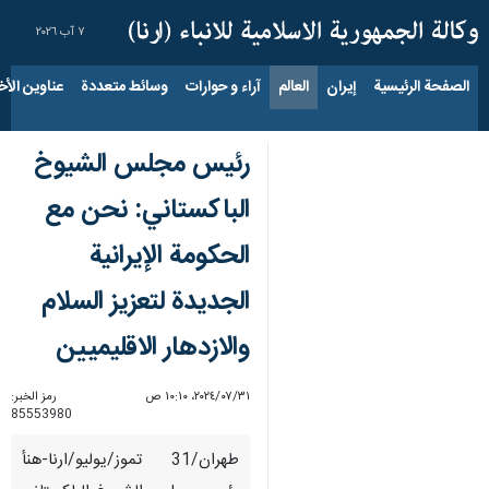
٧ آب ٢٠٢٦
الصفحة الرئيسية
إيران
العالم
آراء و حوارات
وسائط متعددة
عناوين الأخب
رئيس مجلس الشيوخ
الباكستاني: نحن مع
الحكومة الإيرانية
الجديدة لتعزيز السلام
والازدهار الاقليميين
٣١‏/٠٧‏/٢٠٢٤، ١٠:١٠ ص
رمز الخبر:
85553980
طهران/31 تموز/يوليو/ارنا-هنأ